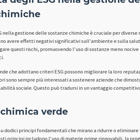
chimiche
G nella gestione delle sostanze chimiche è cruciale per diverse r
o avere effetti negativi significativi sull'ambiente e sulla sa
igare questi rischi, promuovendo l'uso di sostanze meno nocive 
i.
ende che adottano criteri ESG possono migliorare la loro reputaz
itori sono sempre più interessati a sostenere aziende che dimos
sabilità sociale. Questo può tradursi in un vantaggio competitivo
 chimica verde
su dodici principi fondamentali che mirano a ridurre o eliminare 
ti principi includono l'uso di materie prime rinnovabili, la pro