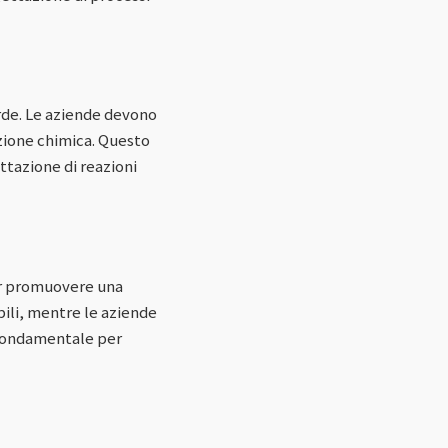
erde. Le aziende devono
zione chimica. Questo
ettazione di reazioni
er promuovere una
ili, mentre le aziende
è fondamentale per