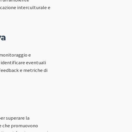
icazione interculturale e
va
 monitoraggio e
 identificare eventuali
 feedback e metriche di
per superare la
che che promuovono