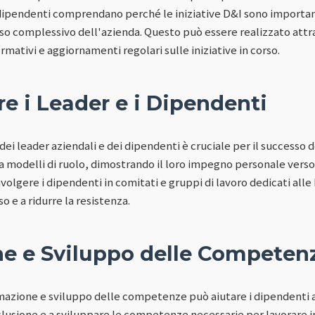
 dipendenti comprendano perché le iniziative D&I sono importa
so complessivo dell'azienda. Questo può essere realizzato attra
rmativi e aggiornamenti regolari sulle iniziative in corso.
e i Leader e i Dipendenti
ei leader aziendali e dei dipendenti è cruciale per il successo de
 modelli di ruolo, dimostrando il loro impegno personale verso 
nvolgere i dipendenti in comitati e gruppi di lavoro dedicati alle
o e a ridurre la resistenza.
e e Sviluppo delle Competen
rmazione e sviluppo delle competenze può aiutare i dipendenti
inclusione e a sviluppare le competenze necessarie per lavorare 