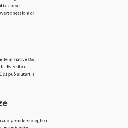
nti e come
verso sessioni di
lle iniziative D&I. I
la diversità e
 D&I può aiutarli a
ze
 a comprendere meglio i
in un ambiente