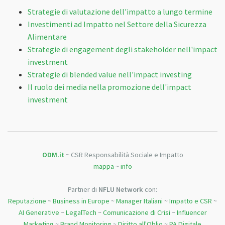
Strategie di valutazione dell'impatto a lungo termine
Investimenti ad Impatto nel Settore della Sicurezza
Alimentare
Strategie di engagement degli stakeholder nell'impact
investment
Strategie di blended value nell'impact investing
Il ruolo dei media nella promozione dell'impact
investment
ODM.it
~ CSR Responsabilità Sociale e Impatto
mappa
~
info
Partner di
NFLU Network
con:
Reputazione
~
Business in Europe
~
Manager Italiani
~
Impatto e CSR
~
AI Generative
~
LegalTech
~
Comunicazione di Crisi
~
Influencer
Marketing
~
Brand Monitoring
~
Diritto all'Oblio
~
PA Digitale