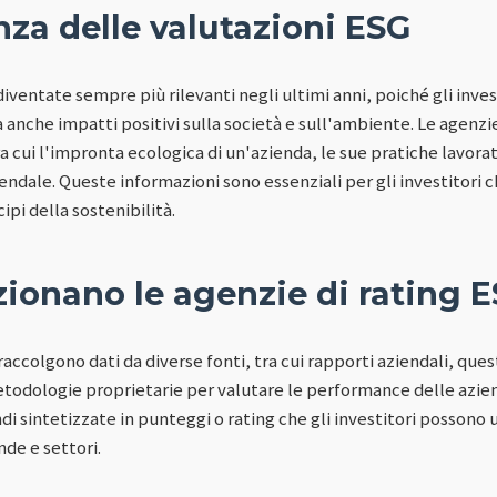
za delle valutazioni ESG
iventate sempre più rilevanti negli ultimi anni, poiché gli inve
 anche impatti positivi sulla società e sull'ambiente. Le agenzi
tra cui l'impronta ecologica di un'azienda, le sue pratiche lavora
iendale. Queste informazioni sono essenziali per gli investitori c
cipi della sostenibilità.
ionano le agenzie di rating 
raccolgono dati da diverse fonti, tra cui rapporti aziendali, ques
todologie proprietarie per valutare le performance delle aziend
i sintetizzate in punteggi o rating che gli investitori possono u
de e settori.