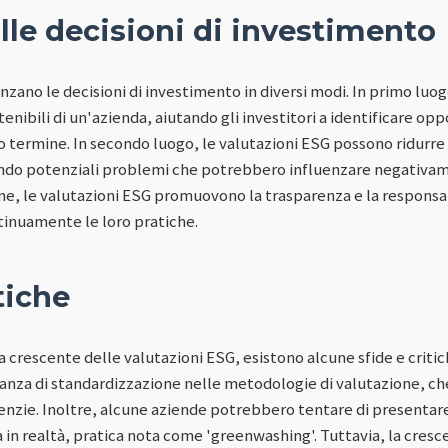
lle decisioni di investimento
nzano le decisioni di investimento in diversi modi. In primo luo
tenibili di un'azienda, aiutando gli investitori a identificare o
o termine. In secondo luogo, le valutazioni ESG possono ridurre il
ndo potenziali problemi che potrebbero influenzare negativa
ine, le valutazioni ESG promuovono la trasparenza e la responsa
tinuamente le loro pratiche.
tiche
crescente delle valutazioni ESG, esistono alcune sfide e critich
canza di standardizzazione nelle metodologie di valutazione, che
genzie. Inoltre, alcune aziende potrebbero tentare di presenta
a in realtà, pratica nota come 'greenwashing'. Tuttavia, la cre