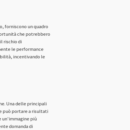
go, forniscono un quadro
pportunità che potrebbero
 rischio di
mente le performance
bilità, incentivando le
e. Una delle principali
 può portare a risultati
re un'immagine più
scente domanda di