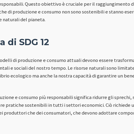
ponsabili. Questo obiettivo è cruciale per il raggiungimento di
tiche di produzione e consumo non sono sostenibili e stanno ese
e naturali del pianeta.
a di SDG 12
odelli di produzione e consumo attuali devono essere trasform
tali e sociali del nostro tempo. Le risorse naturali sono limitate 
librio ecologico ma anche la nostra capacità di garantire un ben
zione e consumo più responsabili significa ridurre gli sprechi, m
e pratiche sostenibili in tutti i settori economici. Ciò richied
ei produttori che dei consumatori, che devono adottare compor