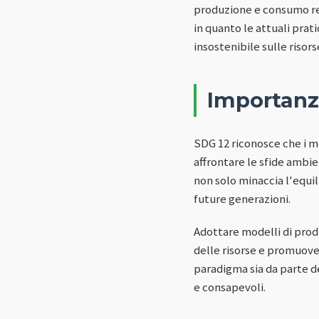
produzione e consumo res
in quanto le attuali pra
insostenibile sulle risors
Importanz
SDG 12 riconosce che i m
affrontare le sfide ambien
non solo minaccia l'equi
future generazioni.
Adottare modelli di produ
delle risorse e promuover
paradigma sia da parte d
e consapevoli.