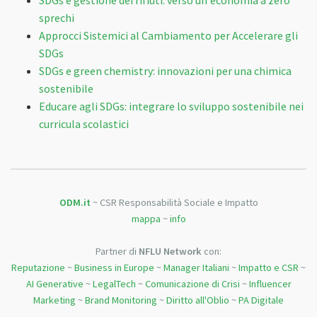
SDGs e gestione dei rifiuti: verso un'economia a zero
sprechi
Approcci Sistemici al Cambiamento per Accelerare gli
SDGs
SDGs e green chemistry: innovazioni per una chimica
sostenibile
Educare agli SDGs: integrare lo sviluppo sostenibile nei
curricula scolastici
ODM.it
~ CSR Responsabilità Sociale e Impatto
mappa
~
info
Partner di
NFLU Network
con:
Reputazione
~
Business in Europe
~
Manager Italiani
~
Impatto e CSR
~
AI Generative
~
LegalTech
~
Comunicazione di Crisi
~
Influencer
Marketing
~
Brand Monitoring
~
Diritto all'Oblio
~
PA Digitale