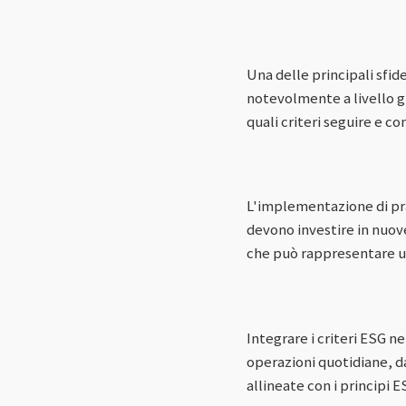
Una delle principali sfid
notevolmente a livello g
quali criteri seguire e co
L'implementazione di pra
devono investire in nuove
che può rappresentare un
Integrare i criteri ESG n
operazioni quotidiane, da
allineate con i principi E