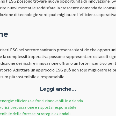
no l'ESG possono trovare nuove opportunità di innovazione. Sv
aprire nuovi mercati e soddisfare la crescente domanda dei consu
dozione di tecnologie verdi può migliorare l'efficienza operativa e
ne
iteri ESG nel settore sanitario presenta sia sfide che opportun
i e la complessità operativa possono rappresentare ostacoli signif
iduzione dei rischi e innovazione offrono un forte incentivo per 
corso. Adottare un approccio ESG può non solo migliorare le pr
turo più sostenibile e responsabile.
Leggi anche...
energia: efficienza e fonti rinnovabili in azienda
 crisi: preparazione e risposta responsabile
nibile delle foreste: strategie aziendali